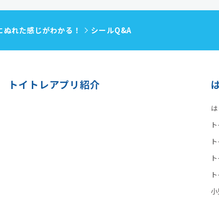
にぬれた感じがわかる！
シールQ&A
トイトレアプリ紹介
は
ト
ト
ト
ト
小